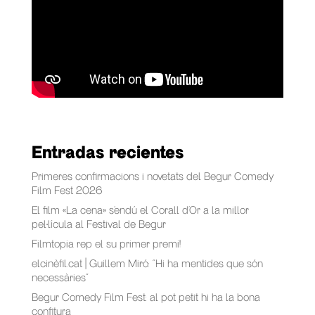
Entradas recientes
Primeres confirmacions i novetats del Begur Comedy
Film Fest 2026
El film «La cena» s’endú el Corall d’Or a la millor
pel·lícula al Festival de Begur
Filmtopia rep el su primer premi!
elcinèfil.cat | Guillem Miró: “Hi ha mentides que són
necessàries”
Begur Comedy Film Fest: al pot petit hi ha la bona
confitura