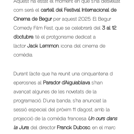
Aquest ha estat el moment en que s’ha desvellat
com será el
cartell del Festival Internacional de
Cinema de Begur
per aquest 2025. El Begur
Comedy Film Fest, que se celebrará del
3 al 12
d’octubre
, té el protgonisme dedicat a
l’actor
Jack Lemmon
, icona del cinema de
comèdia.
Durant l’acte que ha reunit una cinquantena d
eperosnes al
Parador d’Aiguiablava
s’han
avançat algunes de les novetats de la
programació. D’una banda, s’ha anunciat la
sessió especial del pròxim 11 d’agost, amb la
projecció de la comèdia francesa
Un ours dans
la Jura
, del director
Franck Dubosc
, en el marc