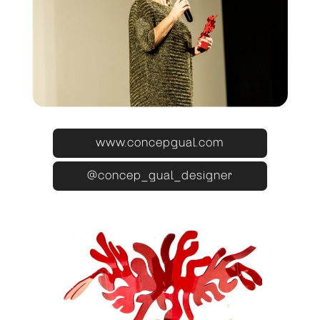
www.concepgual.com
@concep_gual_designer