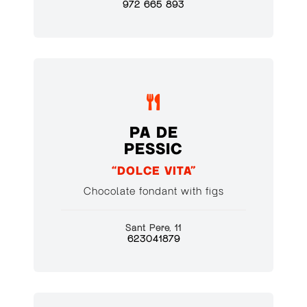
972 665 893

PA DE
PESSIC
“DOLCE VITA”
Chocolate fondant with figs
Sant Pere, 11
623041879