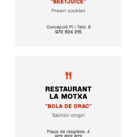
“BEETJUICE”
Prawn cocktail
Concepció Pi i Tató, 8
972 624 215

RESTAURANT
LA MOTXA
“BOLA DE DRAC”
Salmon onigiri
Plaça de l’esglèsia, 4
972 622 872