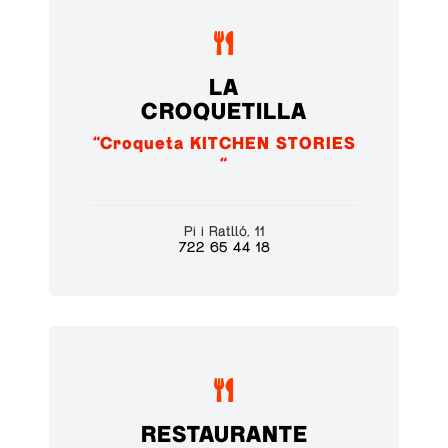

LA
CROQUETILLA
“Croqueta KITCHEN STORIES
“
Pi i Ratlló, 11
722 65 44 18

RESTAURANTE