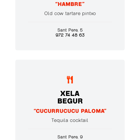
“HAMBRE”
Old cow tartare pintxo
Sant Pere, 5
972 74 48 63

XELA
BEGUR
“CUCURRUCUCU PALOMA”
Tequila cocktail
Sant Pere, 9