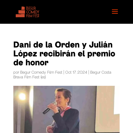
Dani de la Orden y Julián
López recibirán el premio
de honor
por
Begur Comedy Film Fest
|
Oct 17, 2024
|
Begur Costa
Brava Film Fest (es)