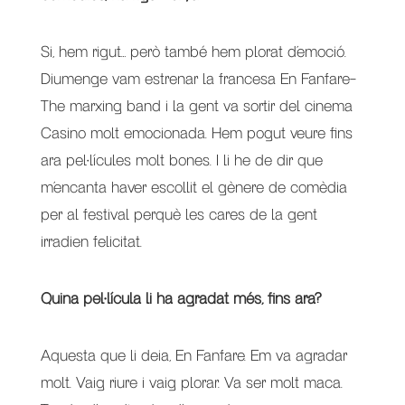
Si, hem rigut… però també hem plorat d’emoció.
Diumenge vam estrenar la francesa En Fanfare-
The marxing band i la gent va sortir del cinema
Casino molt emocionada. Hem pogut veure fins
ara pel·lícules molt bones. I li he de dir que
m’encanta haver escollit el gènere de comèdia
per al festival perquè les cares de la gent
irradien felicitat.
Quina pel·lícula li ha agradat més, fins ara?
Aquesta que li deia, En Fanfare. Em va agradar
molt. Vaig riure i vaig plorar. Va ser molt maca.