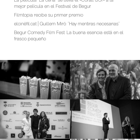
mejor película en el Festival de Begur.
Filmtopia recibe su primer premio
elcinèfil.cat | Guillem Miró: “Hay mentiras necesarias”
Begur Comedy Film Fest: La buena esencia está en el
frasco pequeño