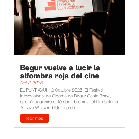
Begur vuelve a lucir la
alfombra roja del cine
Oct 2, 2023
EL PUNT AVUI - 2 Octubre 2023 El Festival
Internacional de Cinema de Begur Costa Brava,
que s’inaugurarà el 10 d’octubre amb el film britànic
‘A Gaza Weekend (Un cap de...
leer más