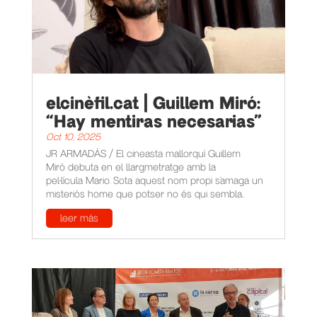
elcinèfil.cat | Guillem Miró:
“Hay mentiras necesarias”
Oct 10, 2025
JR ARMADÀS / El cineasta mallorquí Guillem
Miró debuta en el llargmetratge amb la
pel·lícula Mario. Sota aquest nom propi s’amaga un
misteriós home que potser no és qui sembla...
leer más