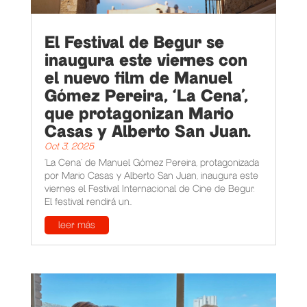
El Festival de Begur se
inaugura este viernes con
el nuevo film de Manuel
Gómez Pereira, ‘La Cena’,
que protagonizan Mario
Casas y Alberto San Juan.
Oct 3, 2025
'La Cena' de Manuel Gómez Pereira, protagonizada
por Mario Casas y Alberto San Juan, inaugura este
viernes el Festival Internacional de Cine de Begur.
El festival rendirá un...
leer más