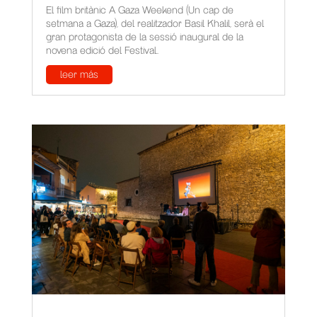
El film britànic A Gaza Weekend (Un cap de
setmana a Gaza), del realitzador Basil Khalil, serà el
gran protagonista de la sessió inaugural de la
novena edició del Festival...
leer más