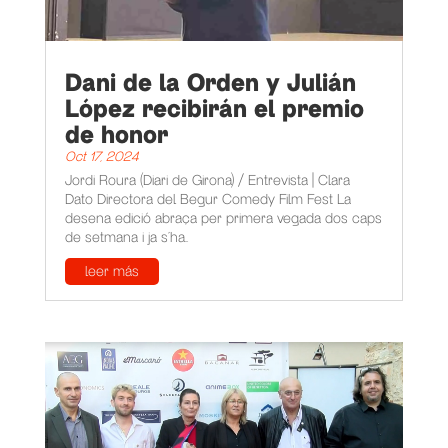
Dani de la Orden y Julián
López recibirán el premio
de honor
Oct 17, 2024
Jordi Roura (Diari de Girona) / Entrevista | Clara
Dato Directora del Begur Comedy Film Fest La
desena edició abraça per primera vegada dos caps
de setmana i ja s’ha...
leer más