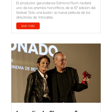
El productor gerundense Edmond Roch recibirá
uno de los premios honoríficos de la 12ª edición del
festival. 'Solo una ilusión', la nueva película de los
directores de 'Intocable'...
leer más