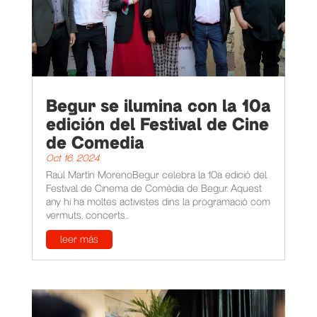
Begur se ilumina con la 10a
edición del Festival de Cine
de Comedia
Oct 16, 2024
Raül Martín MorenoBegur celebra la 10a edició del
Festival de Cinema de Comèdia de Begur. Aquest
any hi ha moltes activistes dins la programació com
vermuts, concerts,...
leer más