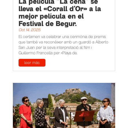
La película “La cena” se
lleva el «Corall d’Or» a la
mejor película en el
Festival de Begur.
Oct 14, 2025
El certamen va celebrar una cerimònia de premis
que també va reconèixer amb un guardó a Alberto
San Juan per la seva interpretació al film i
Guillermo Francella per «Playa de...
leer más