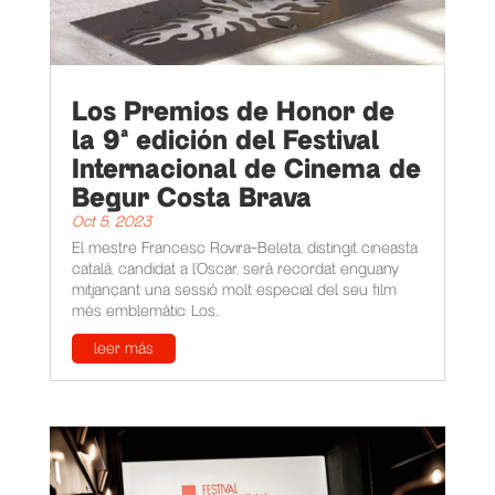
Los Premios de Honor de
la 9ª edición del Festival
Internacional de Cinema de
Begur Costa Brava
Oct 5, 2023
El mestre Francesc Rovira-Beleta, distingit cineasta
català, candidat a l’Oscar, serà recordat enguany
mitjançant una sessió molt especial del seu film
més emblemàtic: Los...
leer más