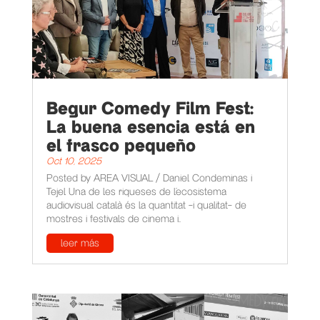
Begur Comedy Film Fest:
La buena esencia está en
el frasco pequeño
Oct 10, 2025
Posted by AREA VISUAL / Daniel Condeminas i
Tejel Una de les riqueses de l’ecosistema
audiovisual català és la quantitat -i qualitat- de
mostres i festivals de cinema i...
leer más