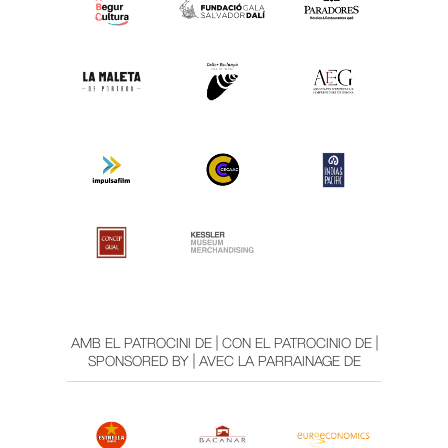
AMB EL PATROCINI DE | CON EL PATROCINIO DE |
SPONSORED BY | AVEC LA PARRAINAGE DE