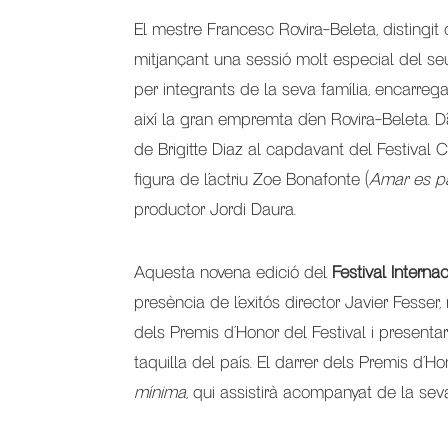
El mestre Francesc Rovira-Beleta, distingit
mitjançant una sessió molt especial del s
per integrants de la seva família, encarre
així la gran empremta d’en Rovira-Beleta. D’
de Brigitte Diaz al capdavant del Festival 
figura de l’actriu Zoe Bonafonte (
Amar es p
productor Jordi Daura.
Aquesta novena edició del
Festival Intern
presència de l’exitós director Javier Fesse
dels Premis d’Honor del Festival i presenta
taquilla del país. El darrer dels Premis d’H
mínima
, qui assistirà acompanyat de la seva 