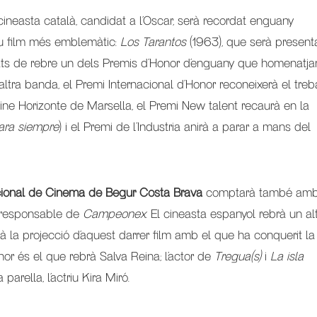
 cineasta català, candidat a l’Oscar, serà recordat enguany
eu film més emblemàtic:
Los Tarantos
(1963), que serà presen
gats de rebre un dels Premis d’Honor d’enguany que homenatja
altra banda, el Premi Internacional d’Honor reconeixerà el treb
Cine Horizonte de Marsella, el Premi New talent recaurà en la
ara siempre
) i el Premi de l’Industria anirà a parar a mans del
acional de Cinema de Begur Costa Brava
comptarà també amb
r, responsable de
Campeonex
. El cineasta espanyol rebrà un al
rà la projecció d’aquest darrer film amb el que ha conquerit la
onor és el que rebrà Salva Reina; l’actor de
Tregua(s)
i
La isla
parella, l’actriu Kira Miró.