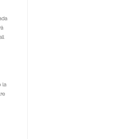
tada
rà
all
 la
tre