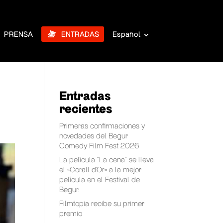
PRENSA
ENTRADAS
Español
Entradas
recientes
Primeras confirmaciones y
novedades del Begur
Comedy Film Fest 2026
La película “La cena” se lleva
el «Corall d’Or» a la mejor
película en el Festival de
Begur.
Filmtopia recibe su primer
premio