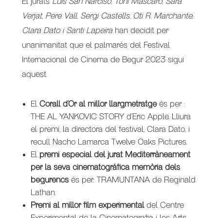
El jurats
Luis San Narciso, Toni Mascaró, Sara
Verjat, Pere Vall, Sergi Castells, Oti R. Marchante,
Clara Dato i Santi Lapeira
han decidit per
unanimanitat que el palmarès del Festival
Internacional de Cinema de Begur 2023 sigui
aquest:
El
Corall d’Or al millor llargmetratge
és per :
THE AL YANKOVIC STORY d’Eric Apple. Lliura
el premi, la directora del festival, Clara Dato, i
recull Nacho Lamarca Twelve Oaks Pictures.
El
premi especial del jurat Mediterràneament
per la seva cinematográfica memòria dels
begurencs
és per: TRAMUNTANA de Reginald
Lathan.
Premi al millor film experimental
del Centre
Experimental de la Cinematografia i les Arts