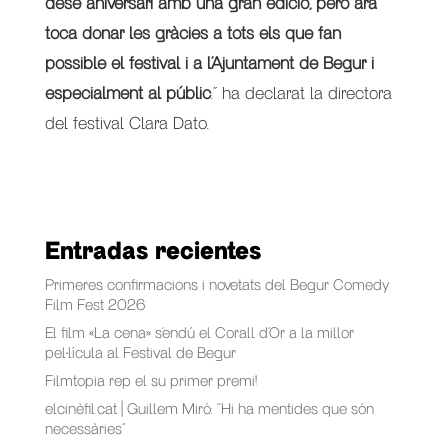
desè aniversari amb una gran edició, però ara
toca donar les gràcies a tots els que fan
possible el festival i a l’Ajuntament de Begur i
especialment al públic
.” ha declarat la directora
del festival Clara Dato.
Entradas recientes
Primeres confirmacions i novetats del Begur Comedy
Film Fest 2026
El film «La cena» s’endú el Corall d’Or a la millor
pel·lícula al Festival de Begur
Filmtopia rep el su primer premi!
elcinèfil.cat | Guillem Miró: “Hi ha mentides que són
necessàries”