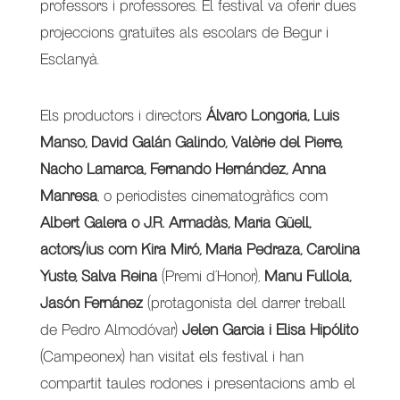
professors i professores. El festival va oferir dues
projeccions gratuïtes als escolars de Begur i
Esclanyà.
Els productors i directors
Álvaro Longoria, Luis
Manso, David Galán Galindo, Valèrie del Pierre,
Nacho Lamarca, Fernando Hernández, Anna
Manresa
, o periodistes cinematogràfics com
Albert Galera o J.R. Armadàs, Maria Güell,
actors/ius com Kira Miró, Maria Pedraza, Carolina
Yuste, Salva Reina
(Premi d’Honor),
Manu Fullola,
Jasón Fernánez
(protagonista del darrer treball
de Pedro Almodóvar)
Jelen Garcia i Elisa Hipólito
(Campeonex) han visitat els festival i han
compartit taules rodones i presentacions amb el