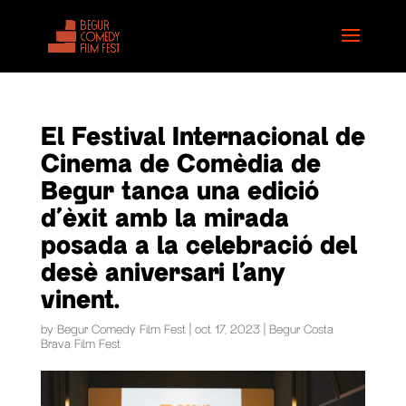
El Festival Internacional de
Cinema de Comèdia de
Begur tanca una edició
d’èxit amb la mirada
posada a la celebració del
desè aniversari l’any
vinent.
by
Begur Comedy Film Fest
|
oct. 17, 2023
|
Begur Costa
Brava Film Fest