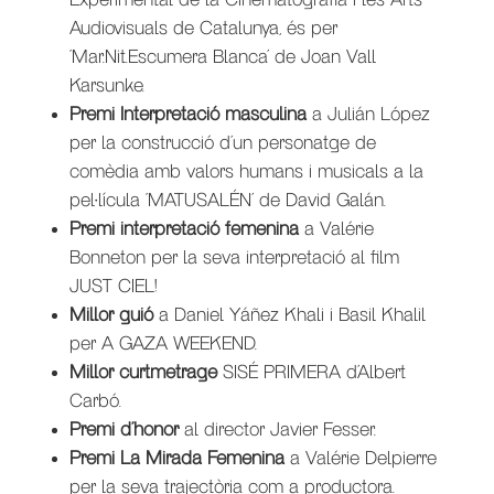
Audiovisuals de Catalunya, és per
‘Mar.Nit.Escumera Blanca’ de Joan Vall
Karsunke.
Premi Interpretació masculina
a Julián López
per la construcció d’un personatge de
comèdia amb valors humans i musicals a la
pel·lícula ‘MATUSALÉN’ de David Galán.
Premi interpretació femenina
a Valérie
Bonneton per la seva interpretació al film
JUST CIEL!
Millor guió
a Daniel Yáñez Khali i Basil Khalil
per A GAZA WEEKEND.
Millor curtmetrage
SISÉ PRIMERA d’Albert
Carbó.
Premi d’honor
al director Javier Fesser.
Premi La Mirada Femenina
a Valérie Delpierre
per la seva trajectòria com a productora.