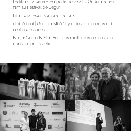
Le film « La cena » remporte le Corail d’Or du meilleur
film au Festival de Begur.
Filmtopia reçoit son premier prix
elcinèfil.cat | Guillem Miró: “Il y a des mensonges qui
sont nécessaires”
Begur Comedy Film Fest: Les meilleures choses sont
dans les petits pots