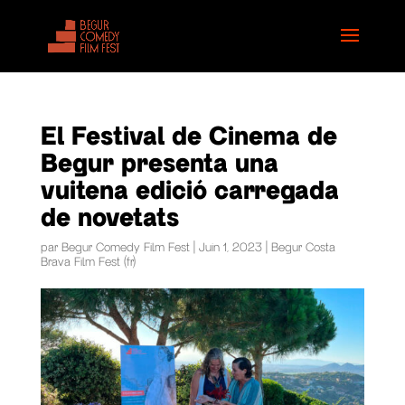
El Festival de Cinema de
Begur presenta una
vuitena edició carregada
de novetats
par
Begur Comedy Film Fest
|
Juin 1, 2023
|
Begur Costa
Brava Film Fest (fr)